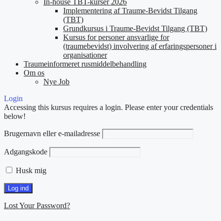
In-house TBT-kurser 2026
Implementering af Traume-Bevidst Tilgang
(TBT)
Grundkursus i Traume-Bevidst Tilgang (TBT)
Kursus for personer ansvarlige for
(traumebevidst) involvering af erfaringspersoner i
organisationer
Traumeinformeret rusmiddelbehandling
Om os
Nye Job
Login
Accessing this kursus requires a login. Please enter your credentials
below!
Brugernavn eller e-mailadresse
Adgangskode
Husk mig
Lost Your Password?