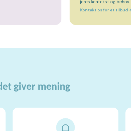
jeres kontekst og behov.
Kontakt os for et tilbud
 det giver mening