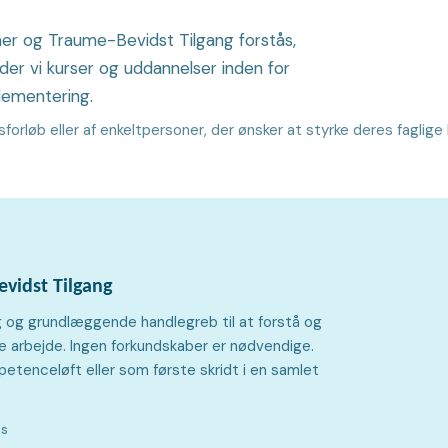
oner og Traume-Bevidst Tilgang forstås,
yder vi kurser og uddannelser inden for
lementering.
sforløb eller af enkeltpersoner, der ønsker at styrke deres faglig
vidst Tilgang
g og grundlæggende handlegreb til at forstå og
 arbejde. Ingen forkundskaber er nødvendige.
tenceløft eller som første skridt i en samlet
os