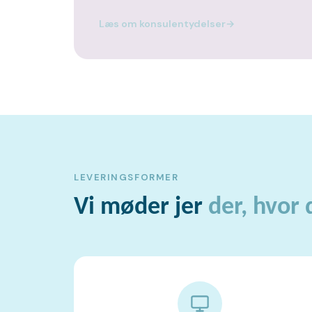
Læs om konsulentydelser
→
LEVERINGSFORMER
Vi møder jer
der, hvor