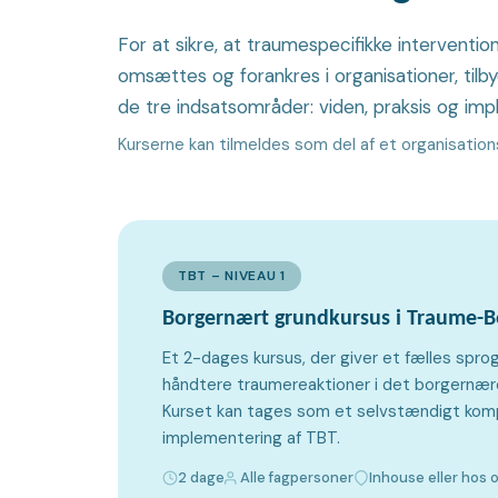
For at sikre, at traumespecifikke interventi
omsættes og forankres i organisationer, tilb
de tre indsatsområder: viden, praksis og imp
Kurserne kan tilmeldes som del af et organisation
TBT – NIVEAU 1
Borgernært grundkursus i Traume-Be
Et 2-dages kursus, der giver et fælles spro
håndtere traumereaktioner i det borgernære
Kurset kan tages som et selvstændigt kompe
implementering af TBT.
2 dage
Alle fagpersoner
Inhouse eller hos 