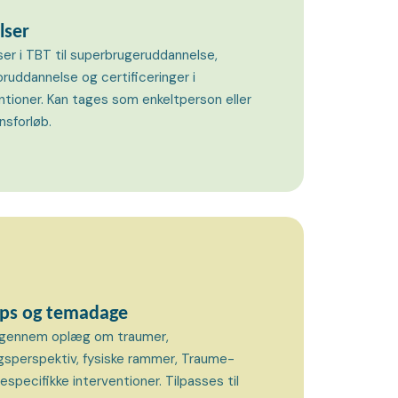
lser
er i TBT til superbrugeruddannelse,
ruddannelse og certificeringer i
ntioner. Kan tages som enkeltperson eller
nsforløb.
ops og temadage
s gennem oplæg om traumer,
ngsperspektiv, fysiske rammer, Traume-
specifikke interventioner. Tilpasses til