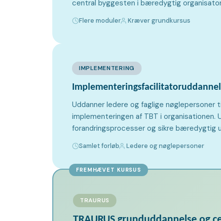
central byggesten i bæredygtig organisatori
Flere moduler
Kræver grundkursus
IMPLEMENTERING
Implementeringsfacilitatoruddanne
Uddanner ledere og faglige nøglepersoner til
implementeringen af TBT i organisationen. U
forandringsprocesser og sikre bæredygtig u
Samlet forløb
Ledere og nøglepersoner
TRAURUS
TRAURUS grunduddannelse og cer