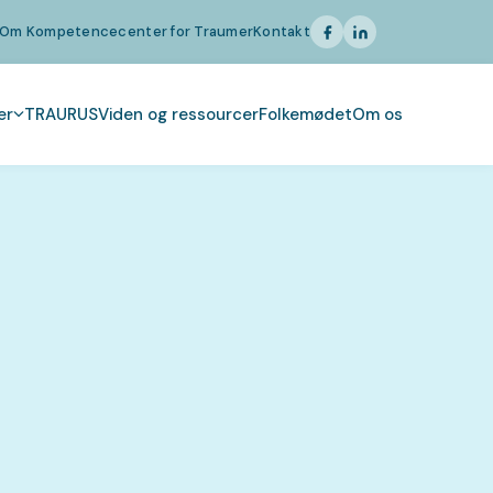
Om Kompetencecenter for Traumer
Kontakt
er
TRAURUS
Viden og ressourcer
Folkemødet
Om os