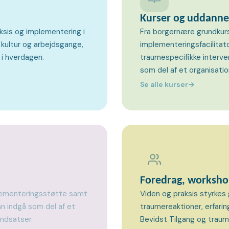
Kurser og uddanne
ksis og implementering i
Fra borgernære grundkurs
 kultur og arbejdsgange,
implementeringsfacilitato
 i hverdagen.
traumespecifikke interve
som del af et organisatio
Se alle kurser
→
Foredrag, worksh
mplementeringsstøtte samt
Viden og praksis styrke
an indgå som del af et
traumereaktioner, erfari
indsatser.
Bevidst Tilgang og traume