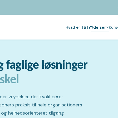
Hvad er TBT?
Ydelser
Kurs
g faglige løsninger
rskel
 vi ydelser, der kvalificerer
soners praksis til hele organisationers
 og helhedsorienteret tilgang