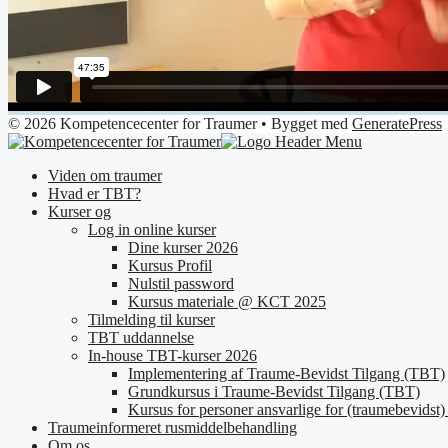
© 2026 Kompetencecenter for Traumer
• Bygget med
GeneratePress
Viden om traumer
Hvad er TBT?
Kurser og
Log in online kurser
Dine kurser 2026
Kursus Profil
Nulstil password
Kursus materiale @ KCT 2025
Tilmelding til kurser
TBT uddannelse
In-house TBT-kurser 2026
Implementering af Traume-Bevidst Tilgang (TBT)
Grundkursus i Traume-Bevidst Tilgang (TBT)
Kursus for personer ansvarlige for (traumebevidst) 
Traumeinformeret rusmiddelbehandling
Om os