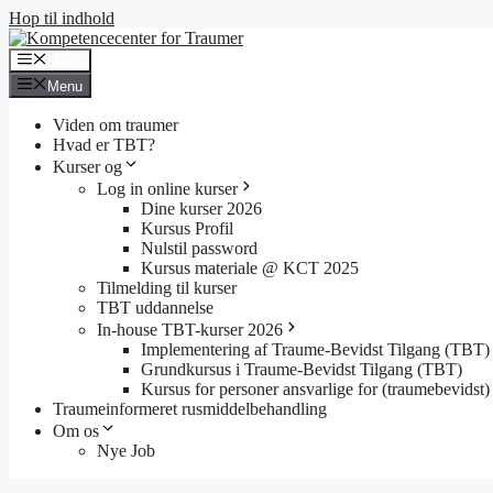
Hop til indhold
Menu
Menu
Viden om traumer
Hvad er TBT?
Kurser og
Log in online kurser
Dine kurser 2026
Kursus Profil
Nulstil password
Kursus materiale @ KCT 2025
Tilmelding til kurser
TBT uddannelse
In-house TBT-kurser 2026
Implementering af Traume-Bevidst Tilgang (TBT)
Grundkursus i Traume-Bevidst Tilgang (TBT)
Kursus for personer ansvarlige for (traumebevidst) 
Traumeinformeret rusmiddelbehandling
Om os
Nye Job