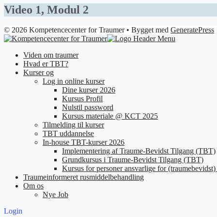
Video 1, Modul 2
© 2026 Kompetencecenter for Traumer
• Bygget med
GeneratePress
Viden om traumer
Hvad er TBT?
Kurser og
Log in online kurser
Dine kurser 2026
Kursus Profil
Nulstil password
Kursus materiale @ KCT 2025
Tilmelding til kurser
TBT uddannelse
In-house TBT-kurser 2026
Implementering af Traume-Bevidst Tilgang (TBT)
Grundkursus i Traume-Bevidst Tilgang (TBT)
Kursus for personer ansvarlige for (traumebevidst) 
Traumeinformeret rusmiddelbehandling
Om os
Nye Job
Login