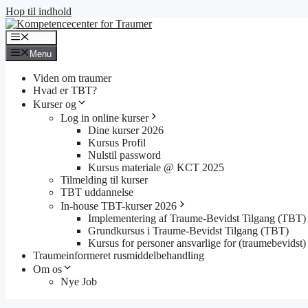
Hop til indhold
Menu
Menu
Viden om traumer
Hvad er TBT?
Kurser og
Log in online kurser
Dine kurser 2026
Kursus Profil
Nulstil password
Kursus materiale @ KCT 2025
Tilmelding til kurser
TBT uddannelse
In-house TBT-kurser 2026
Implementering af Traume-Bevidst Tilgang (TBT)
Grundkursus i Traume-Bevidst Tilgang (TBT)
Kursus for personer ansvarlige for (traumebevidst) 
Traumeinformeret rusmiddelbehandling
Om os
Nye Job