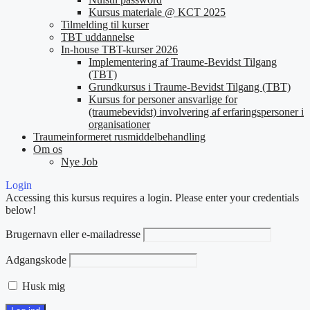
Kursus materiale @ KCT 2025
Tilmelding til kurser
TBT uddannelse
In-house TBT-kurser 2026
Implementering af Traume-Bevidst Tilgang
(TBT)
Grundkursus i Traume-Bevidst Tilgang (TBT)
Kursus for personer ansvarlige for
(traumebevidst) involvering af erfaringspersoner i
organisationer
Traumeinformeret rusmiddelbehandling
Om os
Nye Job
Login
Accessing this kursus requires a login. Please enter your credentials
below!
Brugernavn eller e-mailadresse
Adgangskode
Husk mig