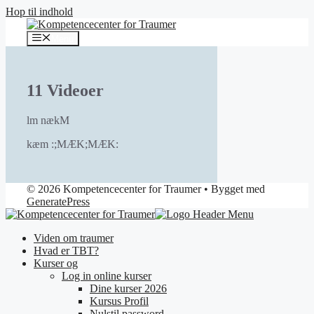
Hop til indhold
Menu
11 Videoer
lm nækM
kæm :;MÆK;MÆK:
© 2026 Kompetencecenter for Traumer
• Bygget med
GeneratePress
Viden om traumer
Hvad er TBT?
Kurser og
Log in online kurser
Dine kurser 2026
Kursus Profil
Nulstil password