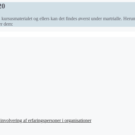
20
 kursusmaterialet og ellers kan det findes øverst under martrialle. Heru
er dem:
involvering af erfaringspersoner i organisationer