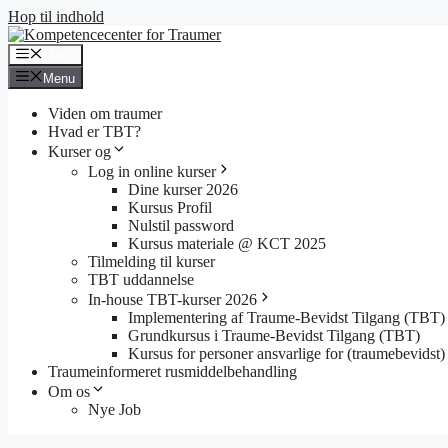
Hop til indhold
Menu
Menu
Viden om traumer
Hvad er TBT?
Kurser og
Log in online kurser
Dine kurser 2026
Kursus Profil
Nulstil password
Kursus materiale @ KCT 2025
Tilmelding til kurser
TBT uddannelse
In-house TBT-kurser 2026
Implementering af Traume-Bevidst Tilgang (TBT)
Grundkursus i Traume-Bevidst Tilgang (TBT)
Kursus for personer ansvarlige for (traumebevidst) 
Traumeinformeret rusmiddelbehandling
Om os
Nye Job