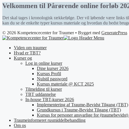
Velkommen til Pårørende online forløb 20
Det skal tages i kronologisk rækkefølge. Der vil løbende være links til
kan du se de enkelte typer kursus materiale og hvordan du bedst brug
© 2026 Kompetencecenter for Traumer
• Bygget med
GeneratePress
Viden om traumer
Hvad er TBT?
Kurser og
Log in online kurser
Dine kurser 2026
Kursus Profil
Nulstil password
Kursus materiale @ KCT 2025
Tilmelding til kurser
TBT uddannelse
In-house TBT-kurser 2026
Implementering af Traume-Bevidst Tilgang (TBT)
Grundkursus i Traume-Bevidst Tilgang (TBT)
Kursus for personer ansvarlige for (traumebevidst) 
Traumeinformeret rusmiddelbehandling
Om os