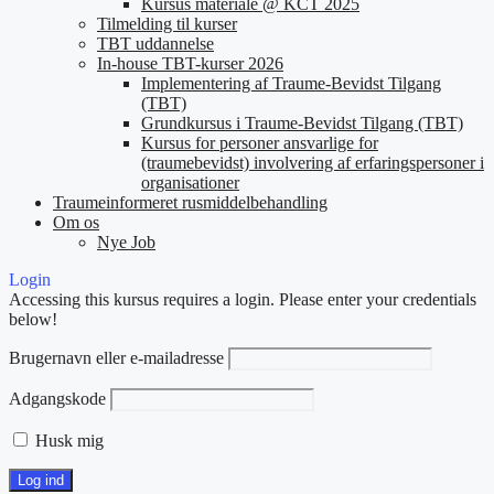
Kursus materiale @ KCT 2025
Tilmelding til kurser
TBT uddannelse
In-house TBT-kurser 2026
Implementering af Traume-Bevidst Tilgang
(TBT)
Grundkursus i Traume-Bevidst Tilgang (TBT)
Kursus for personer ansvarlige for
(traumebevidst) involvering af erfaringspersoner i
organisationer
Traumeinformeret rusmiddelbehandling
Om os
Nye Job
Login
Accessing this kursus requires a login. Please enter your credentials
below!
Brugernavn eller e-mailadresse
Adgangskode
Husk mig