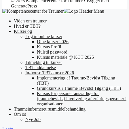
© 2026 Kompetencecenter for Traumer
• Bygget med
GeneratePress
Viden om traumer
Hvad er TBT?
Kurser og
Log in online kurser
Dine kurser 2026
Kursus Profil
Nulstil password
Kursus materiale @ KCT 2025
Tilmelding til kurser
TBT uddannelse
In-house TBT-kurser 2026
Implementering af Traume-Bevidst Tilgang
(TBT)
Grundkursus i Traume-Bevidst Tilgang (TBT)
Kursus for personer ansvarlige for
(traumebevidst) involvering af erfaringspersoner i
organisationer
Traumeinformeret rusmiddelbehandling
Om os
Nye Job