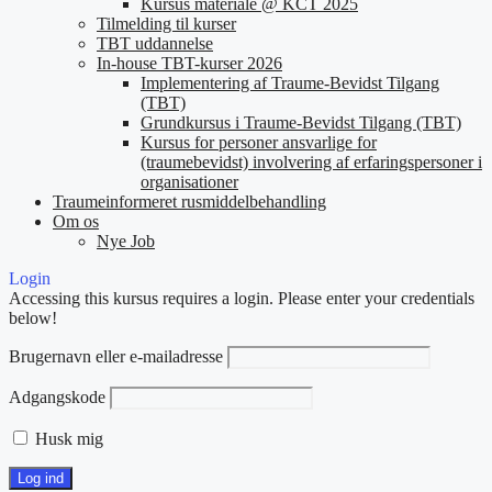
Kursus materiale @ KCT 2025
Tilmelding til kurser
TBT uddannelse
In-house TBT-kurser 2026
Implementering af Traume-Bevidst Tilgang
(TBT)
Grundkursus i Traume-Bevidst Tilgang (TBT)
Kursus for personer ansvarlige for
(traumebevidst) involvering af erfaringspersoner i
organisationer
Traumeinformeret rusmiddelbehandling
Om os
Nye Job
Login
Accessing this kursus requires a login. Please enter your credentials
below!
Brugernavn eller e-mailadresse
Adgangskode
Husk mig