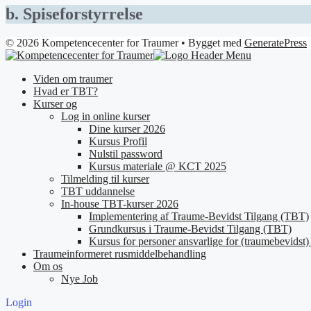
b. Spiseforstyrrelse
© 2026 Kompetencecenter for Traumer
• Bygget med
GeneratePress
Viden om traumer
Hvad er TBT?
Kurser og
Log in online kurser
Dine kurser 2026
Kursus Profil
Nulstil password
Kursus materiale @ KCT 2025
Tilmelding til kurser
TBT uddannelse
In-house TBT-kurser 2026
Implementering af Traume-Bevidst Tilgang (TBT)
Grundkursus i Traume-Bevidst Tilgang (TBT)
Kursus for personer ansvarlige for (traumebevidst) 
Traumeinformeret rusmiddelbehandling
Om os
Nye Job
Login