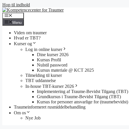
Hop til indhold
Menu
Menu
Viden om traumer
Hvad er TBT?
Kurser og
Log in online kurser
Dine kurser 2026
Kursus Profil
Nulstil password
Kursus materiale @ KCT 2025
Tilmelding til kurser
TBT uddannelse
In-house TBT-kurser 2026
Implementering af Traume-Bevidst Tilgang (TBT)
Grundkursus i Traume-Bevidst Tilgang (TBT)
Kursus for personer ansvarlige for (traumebevidst) 
Traumeinformeret rusmiddelbehandling
Om os
Nye Job