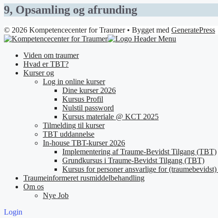
9, Opsamling og afrunding
© 2026 Kompetencecenter for Traumer
• Bygget med
GeneratePress
Viden om traumer
Hvad er TBT?
Kurser og
Log in online kurser
Dine kurser 2026
Kursus Profil
Nulstil password
Kursus materiale @ KCT 2025
Tilmelding til kurser
TBT uddannelse
In-house TBT-kurser 2026
Implementering af Traume-Bevidst Tilgang (TBT)
Grundkursus i Traume-Bevidst Tilgang (TBT)
Kursus for personer ansvarlige for (traumebevidst) 
Traumeinformeret rusmiddelbehandling
Om os
Nye Job
Login