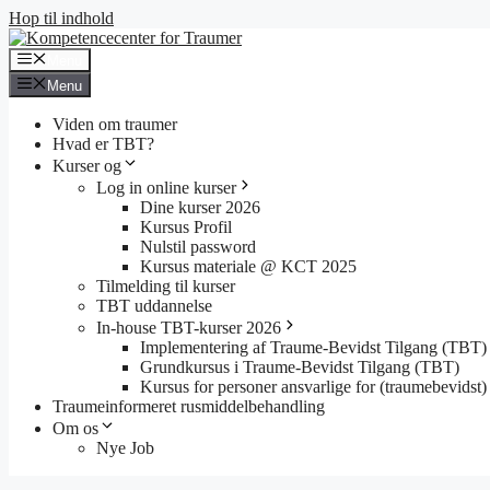
Hop til indhold
Menu
Menu
Viden om traumer
Hvad er TBT?
Kurser og
Log in online kurser
Dine kurser 2026
Kursus Profil
Nulstil password
Kursus materiale @ KCT 2025
Tilmelding til kurser
TBT uddannelse
In-house TBT-kurser 2026
Implementering af Traume-Bevidst Tilgang (TBT)
Grundkursus i Traume-Bevidst Tilgang (TBT)
Kursus for personer ansvarlige for (traumebevidst) 
Traumeinformeret rusmiddelbehandling
Om os
Nye Job