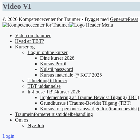
Video VI
© 2026 Kompetencecenter for Traumer
• Bygget med
GeneratePress
Viden om traumer
Hvad er TBT?
Kurser og
Log in online kurser
Dine kurser 2026
Kursus Profil
Nulstil password
Kursus materiale @ KCT 2025
Tilmelding til kurser
TBT uddannelse
In-house TBT-kurser 2026
Implementering af Traume-Bevidst Tilgang (TBT)
Grundkursus i Traume-Bevidst Tilgang (TBT)
Kursus for personer ansvarlige for (traumebevidst) 
Traumeinformeret rusmiddelbehandling
Om os
Nye Job
Login