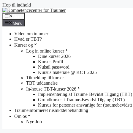
Hop til indhold
Menu
Menu
Viden om traumer
Hvad er TBT?
Kurser og
Log in online kurser
Dine kurser 2026
Kursus Profil
Nulstil password
Kursus materiale @ KCT 2025
Tilmelding til kurser
TBT uddannelse
In-house TBT-kurser 2026
Implementering af Traume-Bevidst Tilgang (TBT)
Grundkursus i Traume-Bevidst Tilgang (TBT)
Kursus for personer ansvarlige for (traumebevidst) 
Traumeinformeret rusmiddelbehandling
Om os
Nye Job