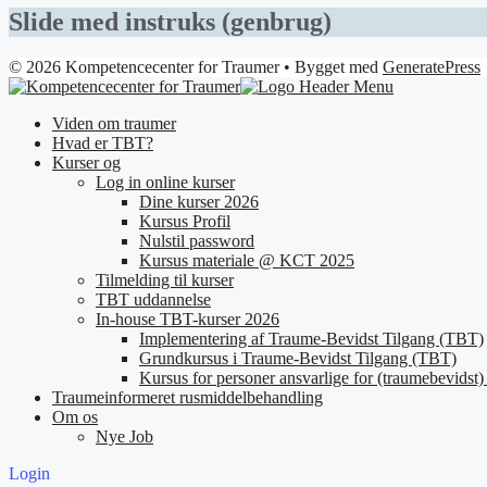
Slide med instruks (genbrug)
© 2026 Kompetencecenter for Traumer
• Bygget med
GeneratePress
Viden om traumer
Hvad er TBT?
Kurser og
Log in online kurser
Dine kurser 2026
Kursus Profil
Nulstil password
Kursus materiale @ KCT 2025
Tilmelding til kurser
TBT uddannelse
In-house TBT-kurser 2026
Implementering af Traume-Bevidst Tilgang (TBT)
Grundkursus i Traume-Bevidst Tilgang (TBT)
Kursus for personer ansvarlige for (traumebevidst) 
Traumeinformeret rusmiddelbehandling
Om os
Nye Job
Login