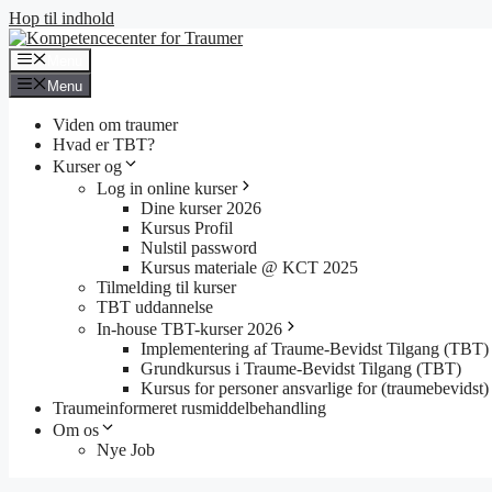
Hop til indhold
Menu
Menu
Viden om traumer
Hvad er TBT?
Kurser og
Log in online kurser
Dine kurser 2026
Kursus Profil
Nulstil password
Kursus materiale @ KCT 2025
Tilmelding til kurser
TBT uddannelse
In-house TBT-kurser 2026
Implementering af Traume-Bevidst Tilgang (TBT)
Grundkursus i Traume-Bevidst Tilgang (TBT)
Kursus for personer ansvarlige for (traumebevidst) 
Traumeinformeret rusmiddelbehandling
Om os
Nye Job