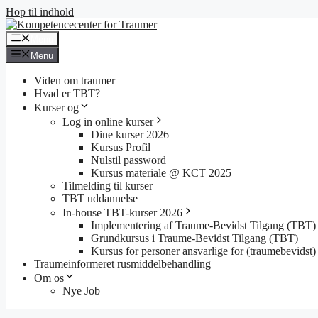
Hop til indhold
Menu
Menu
Viden om traumer
Hvad er TBT?
Kurser og
Log in online kurser
Dine kurser 2026
Kursus Profil
Nulstil password
Kursus materiale @ KCT 2025
Tilmelding til kurser
TBT uddannelse
In-house TBT-kurser 2026
Implementering af Traume-Bevidst Tilgang (TBT)
Grundkursus i Traume-Bevidst Tilgang (TBT)
Kursus for personer ansvarlige for (traumebevidst) 
Traumeinformeret rusmiddelbehandling
Om os
Nye Job