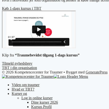
Hvis I henvender jer som organisation og ønsker at købe mange licen
Køb 1-dags kursus i TBT
Klip fra
“Traumebevidst tilgang 1-dags kursus”
Tilmeld nyhedsbrev
TBT i din organisation
© 2026 Kompetencecenter for Traumer
• Bygget med
GeneratePress
Viden om traumer
Hvad er TBT?
Kurser og
Log in online kurser
Dine kurser 2026
Kursus Profil