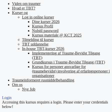
Viden om traumer
Hvad er TBT?
Kurser og
Log in online kurser
Dine kurser 2026
Kursus Profil
Nulstil password
Kursus materiale @ KCT 2025
Tilmelding til kurser
TBT uddannelse
In-house TBT-kurser 2026
Implementering af Traume-Bevidst Tilgang
(TBT)
Grundkursus i Traume-Bevidst Tilgang (TBT)
Kursus for personer ansvarlige for
(traumebevidst) involvering af erfaringspersoner i
organisationer
Traumeinformeret rusmiddelbehandling
Om os
Nye Job
Login
Accessing this kursus requires a login. Please enter your credentials
below!